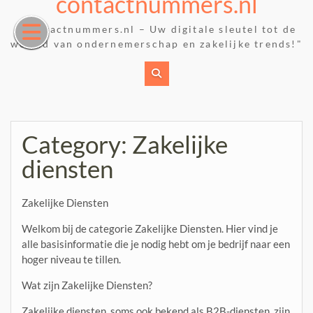
contactnummers.nl
Skip
to
"Contactnummers.nl – Uw digitale sleutel tot de
content
wereld van ondernemerschap en zakelijke trends!"
Category:
Zakelijke
diensten
Zakelijke Diensten
Welkom bij de categorie Zakelijke Diensten. Hier vind je
alle basisinformatie die je nodig hebt om je bedrijf naar een
hoger niveau te tillen.
Wat zijn Zakelijke Diensten?
Zakelijke diensten, soms ook bekend als B2B-diensten, zijn